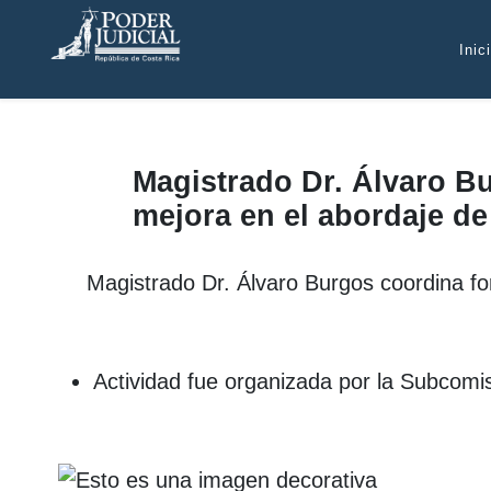
Atención:
Este
Inic
sitio
cuenta
con
un
sistema
Magistrado Dr. Álvaro Bu
de
mejora en el abordaje de 
accesibilidad.
pulse
Control-
Magistrado Dr. Álvaro Burgos coordina for
F10
para
abrir
Actividad fue organizada por la Subcomis
el
menú
de
accesibilidad.