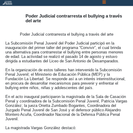
Atención:
Este
Poder Judicial contrarresta el bullying a través
sitio
del arte
cuenta
con
Poder Judicial contrarresta el bullying a través del arte
un
La Subcomisión Penal Juvenil del Poder Judicial participó en la
sistema
inauguración del primer taller del programa “Convivir”, el cual brinda
una alternativa para contrarrestar el
bullying
entre personas menores
de
de edad. La actividad se realizó el pasado 14 de agosto y estuvo
accesibilidad.
dirigida a estudiantes del Liceo de San Antonio de Desamparados.
En la organización de estos talleres han intervenido la Subcomisión
Penal Juvenil; el Ministerio de Educación Pública (MEP) y la
Fundación La Libertad. Se responde así a un interés interinstitucional,
en procura de desarrollar mecanismos para prevenir y enfrentar el
bullying
entre niños, niñas y adolescentes del país.
En el acto inaugural participaron la magistrada de la Sala de Casación
Penal y coordinadora de la Subcomisión Penal Juvenil, Patricia Vargas
González; la jueza Orietta Zumbado Bogantes, Coordinadora del
Juzgado Penal Juvenil de San José y el defensor público Alejandro
Montero Acuña, Coordinador Nacional de la Defensa Pública Penal
Juvenil.
La magistrada Vargas González destacó: