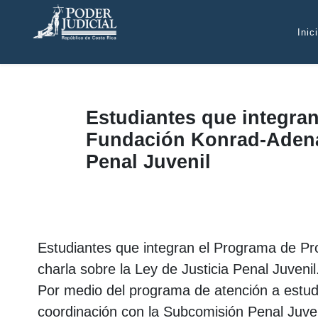
Atención:
Este
Inic
sitio
cuenta
con
un
sistema
Estudiantes que integran
de
Fundación Konrad-Adenaue
accesibilidad.
Penal Juvenil
pulse
Control-
F10
para
abrir
Estudiantes que integran el Programa de Pr
el
menú
charla sobre la Ley de Justicia Penal Juvenil
de
Por medio del programa de atención a estudi
accesibilidad.
coordinación con la Subcomisión Penal Juveni